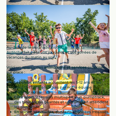
Au-delà de la baignade, notre
camping familial en
Ardèche
fait vivre vos journées et vos soirées de
vacances du matin au soir.
Voici un aperçu des
animations et services
proposés
sur place :
Les clubs enfants
accueillent les 5-12 ans et les
ados 13-17 ans, encadrés par notre équipe
d’animateurs.
Côté sport
, 2 terrains multisports, un pumptrack,
des tyroliennes géantes et un mini-golf attendent
les plus actifs.
En soirée,
spectacles, concerts
et soirées mousses