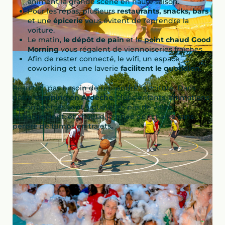
animent la grande scène en haute saison.
Pour les repas, plusieurs
restaurants, snacks, bars
et une
épicerie
vous évitent de reprendre la
voiture.
Le matin,
le dépôt de pain
et le
point chaud Good
Morning
vous régalent de viennoiseries fraîches.
Afin de rester connecté, le wifi, un espace
coworking et une laverie
facilitent le quotidien
.
Résultat : pas besoin de reprendre la voiture. Dans
notre
camping en Ardèche
, clubs enfants, animations
et commerces sont à quelques pas de votre
hébergement, et chaque journée s’enchaîne sans
perdre de temps en trajets.
Un parc aquatique avec 13 toboggans et 3
piscines
Dans notre camping au cœur de l’Ardèche, la
baignade tient une place de choix grâce à un parc