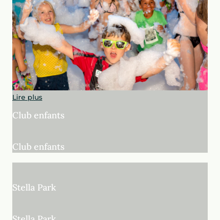
aquatique de 13 toboggans et 3 piscines, dont
2 chauffées dès l’ouverture.
Ici, tout le monde se mouille ! Les tout-petits
barbotent, les ados foncent sur les toboggans, et les
parents soufflent enfin sur un fauteuil. C’est toute la
promesse de notre
camping avec parc aquatique en
Ardèche
: 3 bassins, 3 ambiances, pour que chacun
trouve son rythme tout au long des vacances !
Lire plus
Club enfants
Club enfants
Stella Park
Stella Park