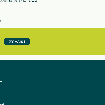
oducteurs et le canoë.
!
J'Y VAIS !
s
te