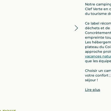
Notre camping
Clef Verte en
du tourisme du
Ce label récom
déchets et de 
Concrètement,
empreinte tout
Les hébergemen
plateau du Coi
approche prol
vacances natu
que les équip
Choisir un ca
votre confort 
séjour !
Lire plus
é pour