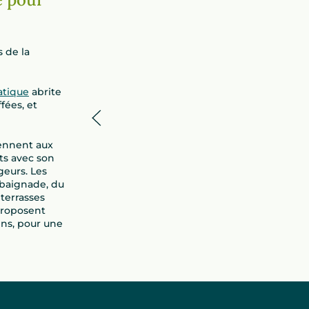
s de la
atique
abrite
fées, et
iennent aux
nts avec son
geurs. Les
 baignade, du
 terrasses
proposent
ins, pour une