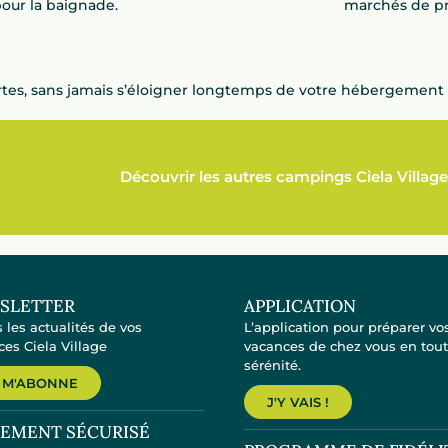
ur la baignade.
marchés de pr
tes, sans jamais s’éloigner longtemps de votre hébergement 
Découvrir les autres campings Ciela Village
SLETTER
APPLICATION
 les actualités de vos
L’application pour préparer vo
es Ciela Village
vacances de chez vous en tou
sérénité.
 M'ABONNE
J'Y VAIS !
IEMENT SÉCURISÉ