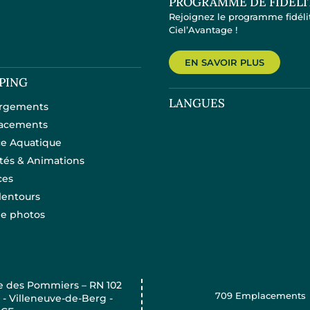
PROGRAMME DE FIDÉLI
Rejoignez le programme fidéli
Ciel’Avantage !
EN SAVOIR PLUS
PING
LANGUES
rgements
acements
e Aquatique
ités & Animations
ces
lentours
ie photos
e des Pommiers – RN 102
709
Emplacements
 - Villeneuve-de-Berg -