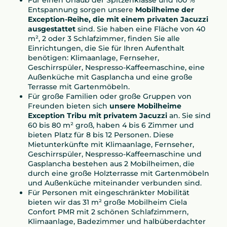
Für einen Urlaub der Spitzenklasse und 100 %
Entspannung sorgen unsere
Mobilheime der
Exception-Reihe, die mit einem privaten Jacuzzi
ausgestattet
sind. Sie haben eine Fläche von 40
m², 2 oder 3 Schlafzimmer, finden Sie alle
Einrichtungen, die Sie für Ihren Aufenthalt
benötigen: Klimaanlage, Fernseher,
Geschirrspüler, Nespresso-Kaffeemaschine, eine
Außenküche mit Gasplancha und eine große
Terrasse mit Gartenmöbeln.
Für große Familien oder große Gruppen von
Freunden bieten sich
unsere Mobilheime
Exception Tribu
mit privatem Jacuzzi
an. Sie sind
60 bis 80 m² groß, haben 4 bis 6 Zimmer und
bieten Platz für 8 bis 12 Personen. Diese
Mietunterkünfte mit Klimaanlage, Fernseher,
Geschirrspüler, Nespresso-Kaffeemaschine und
Gasplancha bestehen aus 2 Mobilheimen, die
durch eine große Holzterrasse mit Gartenmöbeln
und Außenküche miteinander verbunden sind.
Für Personen mit eingeschränkter Mobilität
bieten wir das 31 m² große Mobilheim Ciela
Confort PMR mit 2 schönen Schlafzimmern,
Klimaanlage, Badezimmer und halbüberdachter